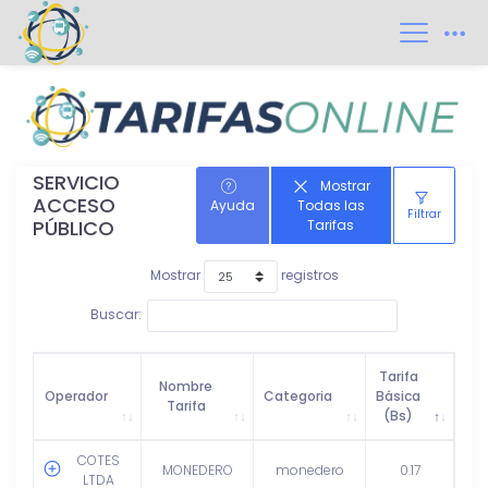
SERVICIO
Mostrar
ACCESO
Ayuda
Todas las
Filtrar
PÚBLICO
Tarifas
Mostrar
registros
Buscar:
Tarifa
Nombre
Operador
Categoria
Básica
Tarifa
(Bs)
COTES
MONEDERO
monedero
0.17
LTDA