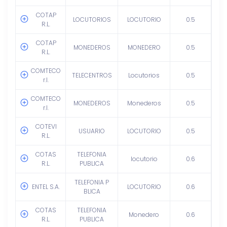
COTAP
LOCUTORIOS
LOCUTORIO
0.5
R.L.
COTAP
MONEDEROS
MONEDERO
0.5
R.L.
COMTECO
TELECENTROS
Locutorios
0.5
r.l.
COMTECO
MONEDEROS
Monederos
0.5
r.l.
COTEVI
USUARIO
LOCUTORIO
0.5
R.L.
COTAS
TELEFONIA
locutorio
0.6
R.L.
PUBLICA
TELEFONIA P
ENTEL S.A.
LOCUTORIO
0.6
BLICA
COTAS
TELEFONIA
Monedero
0.6
R.L.
PUBLICA