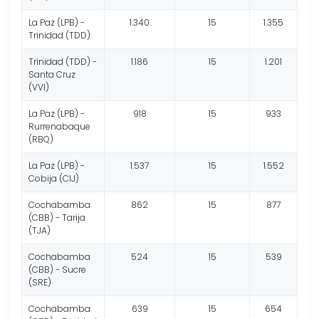
La Paz (LPB) -
1.340
15
1.355
Trinidad (TDD)
Trinidad (TDD) -
1.186
15
1.201
Santa Cruz
(VVI)
La Paz (LPB) -
918
15
933
Rurrenabaque
(RBQ)
La Paz (LPB) -
1.537
15
1.552
Cobija (CIJ)
Cochabamba
862
15
877
(CBB) - Tarija
(TJA)
Cochabamba
524
15
539
(CBB) - Sucre
(SRE)
Cochabamba
639
15
654