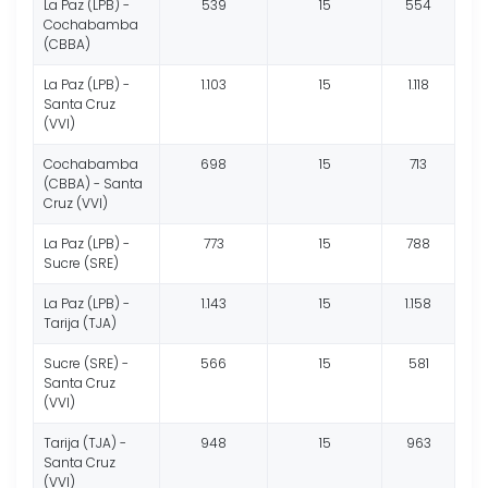
La Paz (LPB) -
539
15
554
Cochabamba
(CBBA)
La Paz (LPB) -
1.103
15
1.118
Santa Cruz
(VVI)
Cochabamba
698
15
713
(CBBA) - Santa
Cruz (VVI)
La Paz (LPB) -
773
15
788
Sucre (SRE)
La Paz (LPB) -
1.143
15
1.158
Tarija (TJA)
Sucre (SRE) -
566
15
581
Santa Cruz
(VVI)
Tarija (TJA) -
948
15
963
Santa Cruz
(VVI)