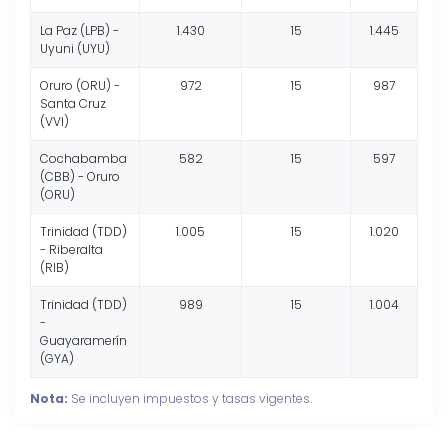
La Paz (LPB) -
1.430
15
1.445
Uyuni (UYU)
Oruro (ORU) -
972
15
987
Santa Cruz
(VVI)
Cochabamba
582
15
597
(CBB) - Oruro
(ORU)
Trinidad (TDD)
1.005
15
1.020
- Riberalta
(RIB)
Trinidad (TDD)
989
15
1.004
-
Guayaramerín
(GYA)
Nota:
Se incluyen impuestos y tasas vigentes.