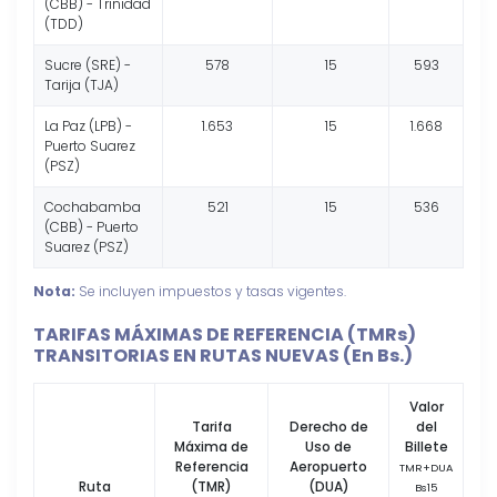
(CBB) - Trinidad
(TDD)
Sucre (SRE) -
578
15
593
Tarija (TJA)
La Paz (LPB) -
1.653
15
1.668
Puerto Suarez
(PSZ)
Cochabamba
521
15
536
(CBB) - Puerto
Suarez (PSZ)
Nota:
Se incluyen impuestos y tasas vigentes.
TARIFAS MÁXIMAS DE REFERENCIA (TMRs)
TRANSITORIAS EN RUTAS NUEVAS (En Bs.)
Valor
Tarifa
Derecho de
del
Máxima de
Uso de
Billete
Referencia
Aeropuerto
TMR+DUA
Ruta
(TMR)
(DUA)
Bs15